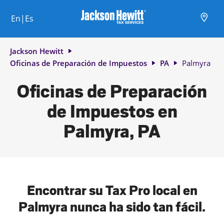
Skip to content
Ciudad, estado/provincia, código postal o ciudad y país
Envíe una búsqueda.
Enlace al sitio web principal
Link Opens in New Tab
Link Opens in New Tab
Link Opens in New Tab
Link Opens in New Tab
Link Opens in New Tab
Link Opens in New Tab
Link Opens in New Tab
En|Es
Return to Nav
Jackson Hewitt
Oficinas de Preparación de Impuestos
PA
Palmyra
Oficinas de Preparación
de Impuestos en
Palmyra, PA
Encontrar su Tax Pro local en
Palmyra nunca ha sido tan fácil.