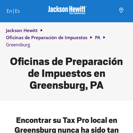
Skip to content
Ciudad, estado/provincia, código postal o ciudad y país
Envíe una búsqueda.
Enlace al sitio web principal
Link Opens in New Tab
Link Opens in New Tab
Link Opens in New Tab
Link Opens in New Tab
Link Opens in New Tab
Link Opens in New Tab
Link Opens in New Tab
En|Es
Return to Nav
Jackson Hewitt
Oficinas de Preparación de Impuestos
PA
Greensburg
Oficinas de Preparación
de Impuestos en
Greensburg, PA
Encontrar su Tax Pro local en
Greensburg nunca ha sido tan