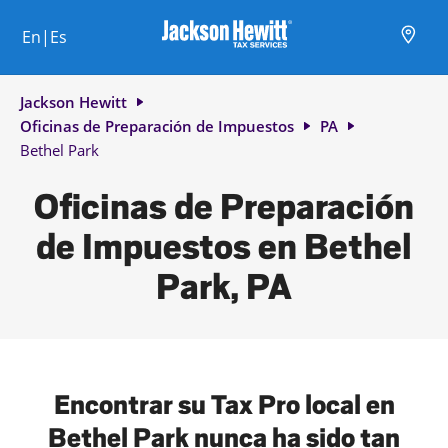
Skip to content
Ciudad, estado/provincia, código postal o ciudad y país
Envíe una búsqueda.
Enlace al sitio web principal
Link Opens in New Tab
Link Opens in New Tab
Link Opens in New Tab
Link Opens in New Tab
Link Opens in New Tab
Link Opens in New Tab
Link Opens in New Tab
En|Es
Return to Nav
Jackson Hewitt
Oficinas de Preparación de Impuestos
PA
Bethel Park
Oficinas de Preparación
de Impuestos en Bethel
Park, PA
Encontrar su Tax Pro local en
Bethel Park nunca ha sido tan