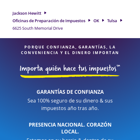
obtenerle el reembolso de impuestos más grande. Si
necesita servicios de preparación de impuestos en Tulsa,
Jackson Hewitt
OK, la ubicación de Jackson Hewitt en 6625 South Memorial
Oficinas de Preparación de Impuestos
OK
Tulsa
Drive es una opción excelente. Con nuestros expertos
6625 South Memorial Drive
profesionales de impuestos, atención al detalle y diversidad
de servicios financieros, puede estar seguro de que sus
impuestos están en manos expertas.
PORQUE CONFIANZA, GARANTÍAS, LA
CONVENIENCIA Y EL DINERO IMPORTAN
GARANTÍAS DE CONFIANZA
Sea 100% seguro de su dinero & sus
impuestos año tras año.
PRESENCIA NACIONAL. CORAZÓN
LOCAL.