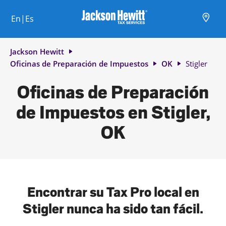
Skip to content
Ciudad, estado/provincia, código postal o ciudad y país
Envíe una búsqueda.
Enlace al sitio web principal
Link Opens in New Tab
Link Opens in New Tab
Link Opens in New Tab
Link Opens in New Tab
Link Opens in New Tab
Link Opens in New Tab
Link Opens in New Tab
En|Es
Return to Nav
Jackson Hewitt
Oficinas de Preparación de Impuestos
OK
Stigler
Oficinas de Preparación
de Impuestos en Stigler,
OK
Encontrar su Tax Pro local en
Stigler nunca ha sido tan fácil.