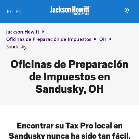
Skip to content
Ciudad, estado/provincia, código postal o ciudad y país
Envíe una búsqueda.
Enlace al sitio web principal
Link Opens in New Tab
Link Opens in New Tab
Link Opens in New Tab
Link Opens in New Tab
Link Opens in New Tab
Link Opens in New Tab
Link Opens in New Tab
En|Es
Return to Nav
Jackson Hewitt
Oficinas de Preparación de Impuestos
OH
Sandusky
Oficinas de Preparación
de Impuestos en
Sandusky, OH
Encontrar su Tax Pro local en
Sandusky nunca ha sido tan fácil.