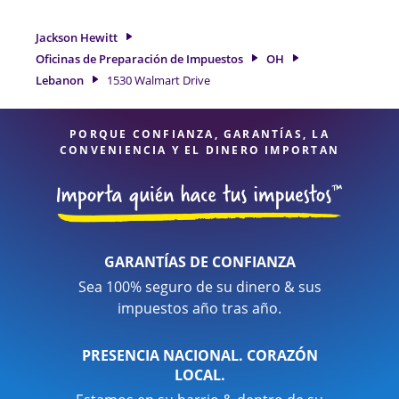
para obtenerle el reembolso de impuestos más grande. Si
necesita servicios de preparación de impuestos en Lebanon,
Jackson Hewitt
OH, la ubicación de Jackson Hewitt en 1530 Walmart Drive es
Oficinas de Preparación de Impuestos
OH
una opción excelente. Con nuestros expertos profesionales
Lebanon
1530 Walmart Drive
de impuestos, atención al detalle y diversidad de servicios
financieros, puede estar seguro de que sus impuestos están
en manos expertas.
PORQUE CONFIANZA, GARANTÍAS, LA
CONVENIENCIA Y EL DINERO IMPORTAN
GARANTÍAS DE CONFIANZA
Sea 100% seguro de su dinero & sus
impuestos año tras año.
PRESENCIA NACIONAL. CORAZÓN
LOCAL.