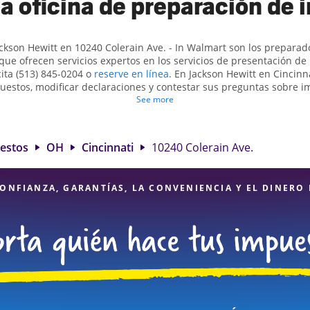
a oficina de preparación de
ackson Hewitt en 10240 Colerain Ave. - In Walmart son ​​los prepara
que ofrecen servicios expertos en los servicios de presentación d
ita (513) 845-0204 o
reserve en línea
. En Jackson Hewitt en Cincin
uestos, modificar declaraciones y contestar sus preguntas sobre 
sentar declaraciones de impuestos simples o situaciones más comp
See more
trabajo por cuenta propia. En Jackson Hewitt, excedimos en identif
éditos elegibles para obtenerle el reembolso de impuestos más gr
eparación de impuestos en Cincinnati, OH, la ubicación de Jackson
uestos
OH
Cincinnati
10240 Colerain Ave.
una opción excelente. Con nuestros expertos profesionales de impu
dad de servicios financieros, puede estar seguro de que sus impues
expertas.
ONFIANZA, GARANTÍAS, LA CONVENIENCIA Y EL DINERO