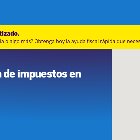
tizado.
a o algo más? Obtenga hoy la ayuda fiscal rápida que neces
n de impuestos en