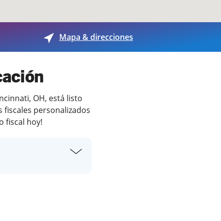
Mapa & direcciones
cación
innati, OH, está listo
 fiscales personalizados
 fiscal hoy!