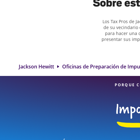
Sobre est
Los Tax Pros de J
de su vecindario 
para hacer una c
presentar sus imp
ayuda para pre
impuestos de 
deducciones y cr
servicios de pr
Jackson Hewitt
Oficinas de Preparación de Imp
Colerain Ave. es 
detalle y diversi
PORQUE C