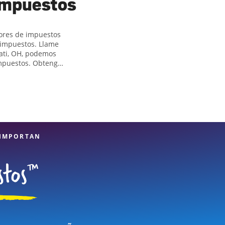
 impuestos
dores de impuestos
e impuestos. Llame
nati, OH, podemos
impuestos. Obtenga
lejas, como los
icar todas las
ande. Si necesita
 Hewitt en 10240
estos, atención al
tos están en manos
 IMPORTAN