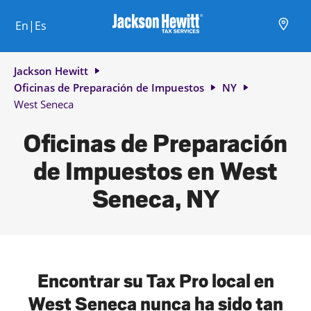
Skip to content
Ciudad, estado/provincia, código postal o ciudad y país
Envíe una búsqueda.
Enlace al sitio web principal
Link Opens in New Tab
Link Opens in New Tab
Link Opens in New Tab
Link Opens in New Tab
Link Opens in New Tab
Link Opens in New Tab
Link Opens in New Tab
En|Es
Return to Nav
Jackson Hewitt
Oficinas de Preparación de Impuestos
NY
West Seneca
Oficinas de Preparación
de Impuestos en West
Seneca, NY
Encontrar su Tax Pro local en
West Seneca nunca ha sido tan