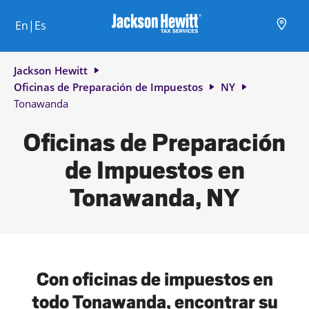
Skip to content
Ciudad, estado/provincia, código postal o ciudad y país
Envíe una búsqueda.
Enlace al sitio web principal
Link Opens in New Tab
Link Opens in New Tab
Link Opens in New Tab
Link Opens in New Tab
Link Opens in New Tab
Link Opens in New Tab
Link Opens in New Tab
En|Es
Return to Nav
Jackson Hewitt
Oficinas de Preparación de Impuestos
NY
Tonawanda
Oficinas de Preparación
de Impuestos en
Tonawanda, NY
Con oficinas de impuestos en
todo Tonawanda, encontrar su