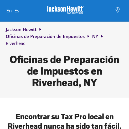
Skip to content
Ciudad, estado/provincia, código postal o ciudad y país
Envíe una búsqueda.
Enlace al sitio web principal
Link Opens in New Tab
Link Opens in New Tab
Link Opens in New Tab
Link Opens in New Tab
Link Opens in New Tab
Link Opens in New Tab
Link Opens in New Tab
En|Es
Return to Nav
Jackson Hewitt
Oficinas de Preparación de Impuestos
NY
Riverhead
Oficinas de Preparación
de Impuestos en
Riverhead, NY
Encontrar su Tax Pro local en
Riverhead nunca ha sido tan fácil.