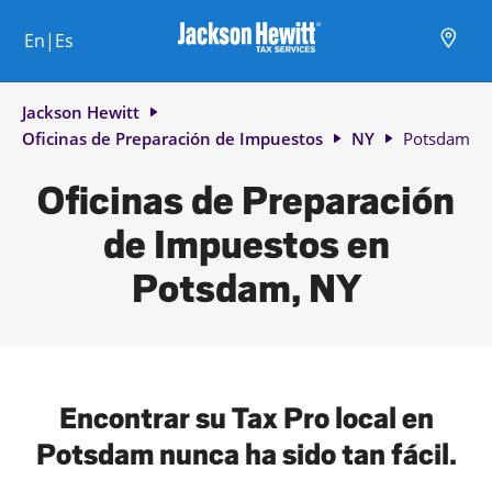
Skip to content
Ciudad, estado/provincia, código postal o ciudad y país
Envíe una búsqueda.
Enlace al sitio web principal
Link Opens in New Tab
Link Opens in New Tab
Link Opens in New Tab
Link Opens in New Tab
Link Opens in New Tab
Link Opens in New Tab
Link Opens in New Tab
En|Es
Return to Nav
Jackson Hewitt
Oficinas de Preparación de Impuestos
NY
Potsdam
Oficinas de Preparación
de Impuestos en
Potsdam, NY
Encontrar su Tax Pro local en
Potsdam nunca ha sido tan fácil.