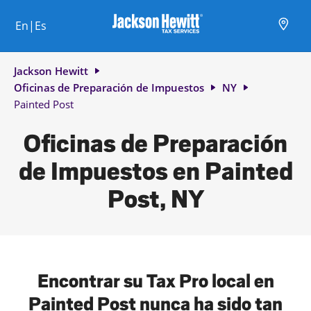
Skip to content
Ciudad, estado/provincia, código postal o ciudad y país
Envíe una búsqueda.
Enlace al sitio web principal
Link Opens in New Tab
Link Opens in New Tab
Link Opens in New Tab
Link Opens in New Tab
Link Opens in New Tab
Link Opens in New Tab
Link Opens in New Tab
En|Es
Return to Nav
Jackson Hewitt
Oficinas de Preparación de Impuestos
NY
Painted Post
Oficinas de Preparación
de Impuestos en Painted
Post, NY
Encontrar su Tax Pro local en
Painted Post nunca ha sido tan