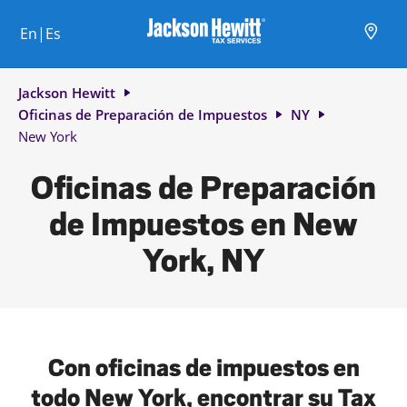
Skip to content
Ciudad, estado/provincia, código postal o ciudad y país
Envíe una búsqueda.
Enlace al sitio web principal
Link Opens in New Tab
Link Opens in New Tab
Link Opens in New Tab
Link Opens in New Tab
Link Opens in New Tab
Link Opens in New Tab
Link Opens in New Tab
En|Es
Return to Nav
Jackson Hewitt
Oficinas de Preparación de Impuestos
NY
New York
Oficinas de Preparación
de Impuestos en New
York, NY
Con oficinas de impuestos en
todo New York, encontrar su Tax