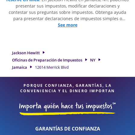
presentar sus impuestos, modificar declaraciones y
contestar sus preguntas sobre impuestos. Obtenga ayuda
para presentar declaraciones de impuestos simples o
situaciones más complejas, como los impuestos de trabajo
See more
por cuenta propia. En Jackson Hewitt, excedimos en
identificar todas las deducciones y créditos elegibles para
obtenerle el reembolso de impuestos más grande. Si
necesita servicios de preparación de impuestos en Jamaica,
Jackson Hewitt
NY, la ubicación de Jackson Hewitt en 12614 Merrick Blvd Ste
Oficinas de Preparación de Impuestos
NY
E es una opción excelente. Con nuestros expertos
Jamaica
12614 Merrick Blvd
profesionales de impuestos, atención al detalle y diversidad
de servicios financieros, puede estar seguro de que sus
impuestos están en manos expertas.
PORQUE CONFIANZA, GARANTÍAS, LA
CONVENIENCIA Y EL DINERO IMPORTAN
GARANTÍAS DE CONFIANZA