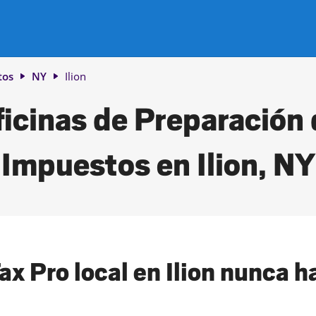
tos
NY
Ilion
icinas de Preparación
Impuestos en Ilion, NY
x Pro local en Ilion nunca ha