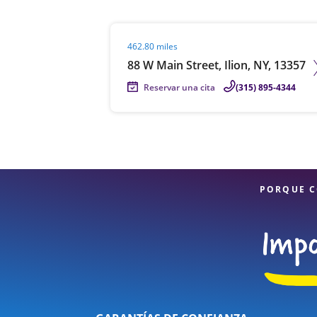
Visit agent page
462.80 miles
88 W Main Street, Ilion, NY, 13357
Reservar una cita
(315) 895-4344
PORQUE C