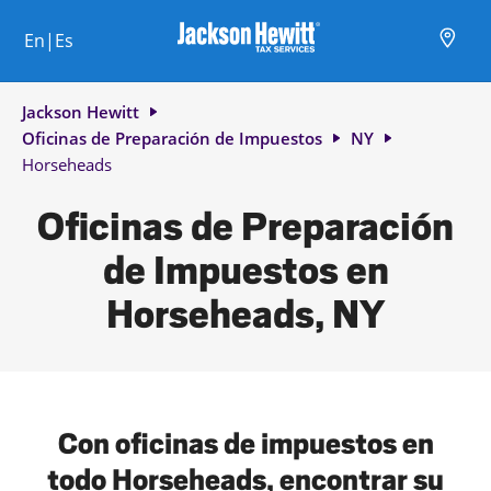
Skip to content
Ciudad, estado/provincia, código postal o ciudad y país
Envíe una búsqueda.
Enlace al sitio web principal
Link Opens in New Tab
Link Opens in New Tab
Link Opens in New Tab
Link Opens in New Tab
Link Opens in New Tab
Link Opens in New Tab
Link Opens in New Tab
En|Es
Return to Nav
Jackson Hewitt
Oficinas de Preparación de Impuestos
NY
Horseheads
Oficinas de Preparación
de Impuestos en
Horseheads, NY
Con oficinas de impuestos en
todo Horseheads, encontrar su