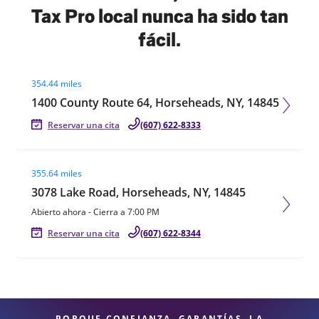
Tax Pro local nunca ha sido tan
fácil.
Visit agent page
354.44 miles
1400 County Route 64, Horseheads, NY, 14845
Reservar una cita
(607) 622-8333
Visit agent page
355.64 miles
3078 Lake Road, Horseheads, NY, 14845
Abierto ahora
-
Cierra a
7:00 PM
Reservar una cita
(607) 622-8344
PORQUE CONFIANZA, GARANTÍAS, LA