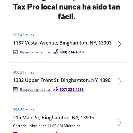
Tax Pro local nunca ha sido tan
fácil.
Visit agent page
397.42 miles
1187 Vestal Avenue, Binghamton, NY, 13903
Reservar una cita
(800) 234-1040
Visit agent page
400.21 miles
1332 Upper Front St, Binghamton, NY, 13901
Reservar una cita
(607) 821-4938
Visit agent page
396.80 miles
215 Main St, Binghamton, NY, 13905
Cerrada
-
Abre a las
11:00 AM
Miércoles