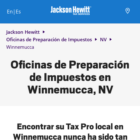
Skip to content
Ciudad, estado/provincia, código postal o ciudad y país
Envíe una búsqueda.
Enlace al sitio web principal
Link Opens in New Tab
Link Opens in New Tab
Link Opens in New Tab
Link Opens in New Tab
Link Opens in New Tab
Link Opens in New Tab
Link Opens in New Tab
En|Es
Return to Nav
Jackson Hewitt
Oficinas de Preparación de Impuestos
NV
Winnemucca
Oficinas de Preparación
de Impuestos en
Winnemucca, NV
Encontrar su Tax Pro local en
Winnemucca nunca ha sido tan