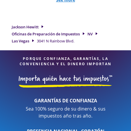
de trabajo por cuenta propia. En Jackson Hewitt, excedimos
en identificar todas las deducciones y créditos elegibles
para obtenerle el reembolso de impuestos más grande. Si
necesita servicios de preparación de impuestos en Las
Jackson Hewitt
Vegas, NV, la ubicación de Jackson Hewitt en 3041 N Rainbow
Oficinas de Preparación de Impuestos
NV
Blvd. es una opción excelente. Con nuestros expertos
Las Vegas
3041 N Rainbow Blvd.
profesionales de impuestos, atención al detalle y diversidad
de servicios financieros, puede estar seguro de que sus
impuestos están en manos expertas.
PORQUE CONFIANZA, GARANTÍAS, LA
CONVENIENCIA Y EL DINERO IMPORTAN
GARANTÍAS DE CONFIANZA
Sea 100% seguro de su dinero & sus
impuestos año tras año.