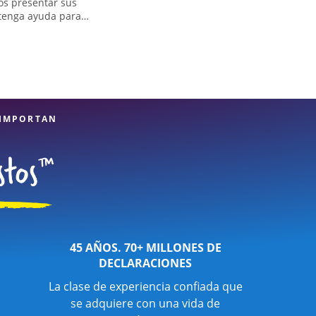
os presentar sus
btenga ayuda para
los impuestos de
ucciones y créditos
ios de preparación
St es una opción
y diversidad de
os expertas.
 IMPORTAN
45 AÑOS. 70+ MILLONES DE
DECLARACIONES
La clase de experiencia confiada que
se adquiere con una vida de