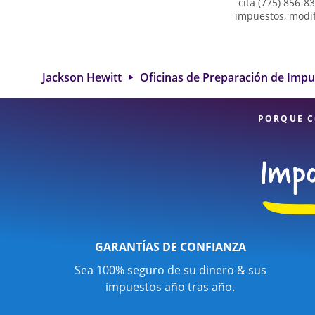
cita (775) 856-8
impuestos, modif
presentar decla
trabajo por cuenta
elegibles para ob
de impuestos en
Jackson Hewitt
Oficinas de Preparación de Imp
excelente. Con
servicios f
PORQUE C
GARANTÍAS DE CONFIANZA
Sea 100% seguro de su dinero & sus
impuestos año tras año.