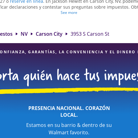
327 o
reserve en línea
. En Jackson Hewitt en Carson City, NV, podem
icar declaraciones y contestar sus preguntas sobre impuestos. O
raciones de impuestos simples o situaciones más complejas, como 
See more
 propia. En Jackson Hewitt, excedimos en identificar todas las ded
tenerle el reembolso de impuestos más grande. Si necesita servic
 Carson City, NV, la ubicación de Jackson Hewitt en 3953 S Carson 
uestos
NV
Carson City
3953 S Carson St
 nuestros expertos profesionales de impuestos, atención al detalle 
inancieros, puede estar seguro de que sus impuestos están en man
ONFIANZA, GARANTÍAS, LA CONVENIENCIA Y EL DINERO
PRESENCIA NACIONAL. CORAZÓN
LOCAL.
Estamos en su barrio & dentro de su
Walmart favorito.