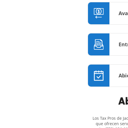
Ava
Ent
Abi
Ab
Los Tax Pros de Ja
que ofrecen serv