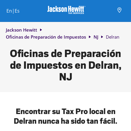
Skip to content
Ciudad, estado/provincia, código postal o ciudad y país
Envíe una búsqueda.
Enlace al sitio web principal
Link Opens in New Tab
Link Opens in New Tab
Link Opens in New Tab
Link Opens in New Tab
Link Opens in New Tab
Link Opens in New Tab
Link Opens in New Tab
En|Es
Return to Nav
Jackson Hewitt
Oficinas de Preparación de Impuestos
NJ
Delran
Oficinas de Preparación
de Impuestos en Delran,
NJ
Encontrar su Tax Pro local en
Delran nunca ha sido tan fácil.