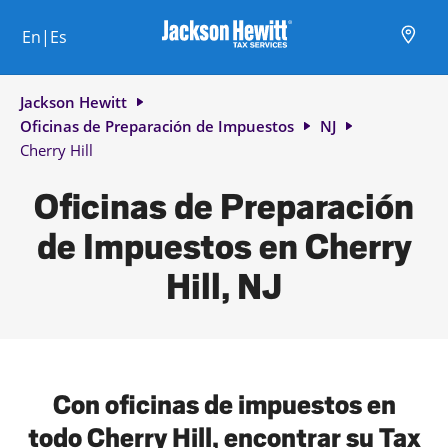
Skip to content
Ciudad, estado/provincia, código postal o ciudad y país
Envíe una búsqueda.
Enlace al sitio web principal
Link Opens in New Tab
Link Opens in New Tab
Link Opens in New Tab
Link Opens in New Tab
Link Opens in New Tab
Link Opens in New Tab
Link Opens in New Tab
En|Es
Return to Nav
Jackson Hewitt
Oficinas de Preparación de Impuestos
NJ
Cherry Hill
Oficinas de Preparación
de Impuestos en Cherry
Hill, NJ
Con oficinas de impuestos en
todo Cherry Hill, encontrar su Tax