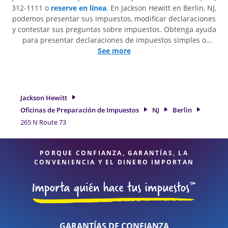
312-1111 o
reserve en línea
. En Jackson Hewitt en Berlin, NJ,
podemos presentar sus impuestos, modificar declaraciones
y contestar sus preguntas sobre impuestos. Obtenga ayuda
para presentar declaraciones de impuestos simples o
situaciones más complejas, como los impuestos de trabajo
See more
por cuenta propia. En Jackson Hewitt, excedimos en
identificar todas las deducciones y créditos elegibles para
obtenerle el reembolso de impuestos más grande. Si
necesita servicios de preparación de impuestos en Berlin,
Jackson Hewitt
NJ, la ubicación de Jackson Hewitt en 265 N Route 73 es una
Oficinas de Preparación de Impuestos
NJ
Berlin
opción excelente. Con nuestros expertos profesionales de
265 N Route 73
impuestos, atención al detalle y diversidad de servicios
financieros, puede estar seguro de que sus impuestos están
en manos expertas.
PORQUE CONFIANZA, GARANTÍAS, LA
CONVENIENCIA Y EL DINERO IMPORTAN
GARANTÍAS DE CONFIANZA