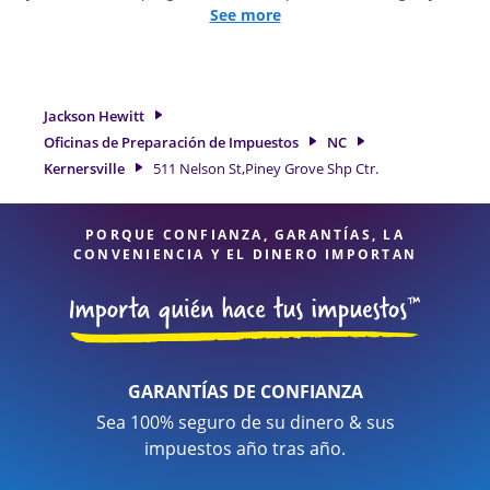
para presentar declaraciones de impuestos simples o
See more
situaciones más complejas, como los impuestos de trabajo
por cuenta propia. En Jackson Hewitt, excedimos en
identificar todas las deducciones y créditos elegibles para
obtenerle el reembolso de impuestos más grande. Si
Jackson Hewitt
necesita servicios de preparación de impuestos en
Oficinas de Preparación de Impuestos
NC
Kernersville, NC, la ubicación de Jackson Hewitt en 511
Kernersville
511 Nelson St,Piney Grove Shp Ctr.
Nelson St,Piney Grove Shp Ctr. es una opción excelente. Con
nuestros expertos profesionales de impuestos, atención al
detalle y diversidad de servicios financieros, puede estar
PORQUE CONFIANZA, GARANTÍAS, LA
seguro de que sus impuestos están en manos expertas.
CONVENIENCIA Y EL DINERO IMPORTAN
GARANTÍAS DE CONFIANZA
Sea 100% seguro de su dinero & sus
impuestos año tras año.