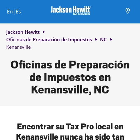
Skip to content
Ciudad, estado/provincia, código postal o ciudad y país
Envíe una búsqueda.
Enlace al sitio web principal
Link Opens in New Tab
Link Opens in New Tab
Link Opens in New Tab
Link Opens in New Tab
Link Opens in New Tab
Link Opens in New Tab
Link Opens in New Tab
En|Es
Return to Nav
Jackson Hewitt
Oficinas de Preparación de Impuestos
NC
Kenansville
Oficinas de Preparación
de Impuestos en
Kenansville, NC
Encontrar su Tax Pro local en
Kenansville nunca ha sido tan