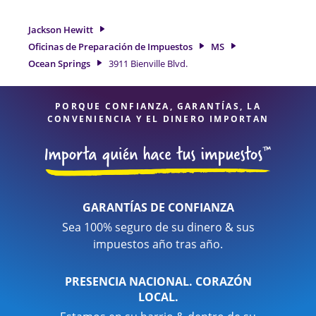
para obtenerle el reembolso de impuestos más grande. Si
necesita servicios de preparación de impuestos en Ocean
Jackson Hewitt
Springs, MS, la ubicación de Jackson Hewitt en 3911 Bienville
Oficinas de Preparación de Impuestos
MS
Blvd. es una opción excelente. Con nuestros expertos
Ocean Springs
3911 Bienville Blvd.
profesionales de impuestos, atención al detalle y diversidad
de servicios financieros, puede estar seguro de que sus
impuestos están en manos expertas.
PORQUE CONFIANZA, GARANTÍAS, LA
CONVENIENCIA Y EL DINERO IMPORTAN
GARANTÍAS DE CONFIANZA
Sea 100% seguro de su dinero & sus
impuestos año tras año.
PRESENCIA NACIONAL. CORAZÓN
LOCAL.