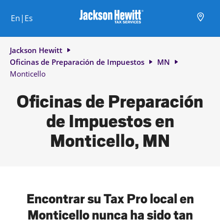
Skip to content
Ciudad, estado/provincia, código postal o ciudad y país
Envíe una búsqueda.
Enlace al sitio web principal
Link Opens in New Tab
Link Opens in New Tab
Link Opens in New Tab
Link Opens in New Tab
Link Opens in New Tab
Link Opens in New Tab
Link Opens in New Tab
En|Es
Return to Nav
Jackson Hewitt
Oficinas de Preparación de Impuestos
MN
Monticello
Oficinas de Preparación
de Impuestos en
Monticello, MN
Encontrar su Tax Pro local en
Monticello nunca ha sido tan