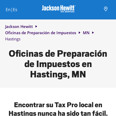
Skip to content
Ciudad, estado/provincia, código postal o ciudad y país
Envíe una búsqueda.
Enlace al sitio web principal
Link Opens in New Tab
Link Opens in New Tab
Link Opens in New Tab
Link Opens in New Tab
Link Opens in New Tab
Link Opens in New Tab
Link Opens in New Tab
En|Es
Return to Nav
Jackson Hewitt
Oficinas de Preparación de Impuestos
MN
Hastings
Oficinas de Preparación
de Impuestos en
Hastings, MN
Encontrar su Tax Pro local en
Hastings nunca ha sido tan fácil.