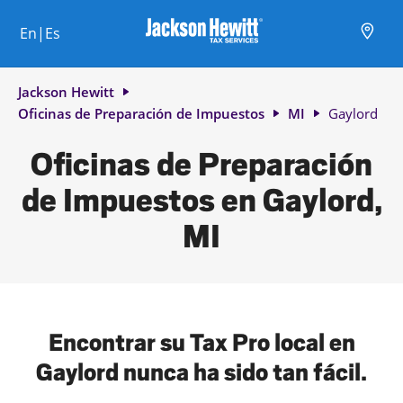
Skip to content
Ciudad, estado/provincia, código postal o ciudad y país
Envíe una búsqueda.
Enlace al sitio web principal
Link Opens in New Tab
Link Opens in New Tab
Link Opens in New Tab
Link Opens in New Tab
Link Opens in New Tab
Link Opens in New Tab
Link Opens in New Tab
En|Es
Return to Nav
Jackson Hewitt
Oficinas de Preparación de Impuestos
MI
Gaylord
Oficinas de Preparación
de Impuestos en Gaylord,
MI
Encontrar su Tax Pro local en
Gaylord nunca ha sido tan fácil.