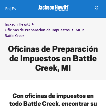
Skip to content
Ciudad, estado/provincia, código postal o ciudad y país
Envíe una búsqueda.
Enlace al sitio web principal
Link Opens in New Tab
Link Opens in New Tab
Link Opens in New Tab
Link Opens in New Tab
Link Opens in New Tab
Link Opens in New Tab
Link Opens in New Tab
En|Es
Return to Nav
Jackson Hewitt
Oficinas de Preparación de Impuestos
MI
Battle Creek
Oficinas de Preparación
de Impuestos en Battle
Creek, MI
Con oficinas de impuestos en
todo Battle Creek, encontrar su