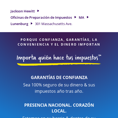
elegibles para obtenerle el reembolso de impuestos más
grande. Si necesita servicios de preparación de impuestos
Jackson Hewitt
en Lunenburg, MA, la ubicación de Jackson Hewitt en 301
Oficinas de Preparación de Impuestos
MA
Massachusetts Ave. es una opción excelente. Con nuestros
Lunenburg
301 Massachusetts Ave.
expertos profesionales de impuestos, atención al detalle y
diversidad de servicios financieros, puede estar seguro de
que sus impuestos están en manos expertas.
PORQUE CONFIANZA, GARANTÍAS, LA
CONVENIENCIA Y EL DINERO IMPORTAN
GARANTÍAS DE CONFIANZA
Sea 100% seguro de su dinero & sus
impuestos año tras año.
PRESENCIA NACIONAL. CORAZÓN
LOCAL.