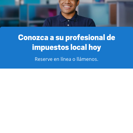
Conozca a su profesional de
impuestos local hoy
Reserve en línea o llámenos.