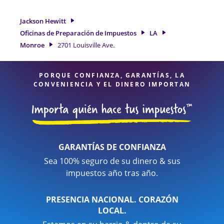
para obtenerle el reembolso de impuestos más grande. Si
necesita servicios de preparación de impuestos en Monroe,
Jackson Hewitt
LA, la ubicación de Jackson Hewitt en 2701 Louisville Ave. es
Oficinas de Preparación de Impuestos
LA
una opción excelente. Con nuestros expertos profesionales
Monroe
2701 Louisville Ave.
de impuestos, atención al detalle y diversidad de servicios
financieros, puede estar seguro de que sus impuestos están
en manos expertas.
PORQUE CONFIANZA, GARANTÍAS, LA
CONVENIENCIA Y EL DINERO IMPORTAN
GARANTÍAS DE CONFIANZA
Sea 100% seguro de su dinero & sus
impuestos año tras año.
PRESENCIA NACIONAL. CORAZÓN
LOCAL.