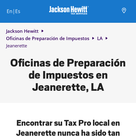
Skip to content
Ciudad, estado/provincia, código postal o ciudad y país
Envíe una búsqueda.
Enlace al sitio web principal
Link Opens in New Tab
Link Opens in New Tab
Link Opens in New Tab
Link Opens in New Tab
Link Opens in New Tab
Link Opens in New Tab
Link Opens in New Tab
En|Es
Return to Nav
Jackson Hewitt
Oficinas de Preparación de Impuestos
LA
Jeanerette
Oficinas de Preparación
de Impuestos en
Jeanerette, LA
Encontrar su Tax Pro local en
Jeanerette nunca ha sido tan