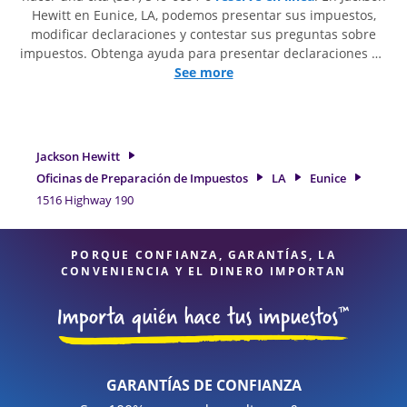
Hewitt en Eunice, LA, podemos presentar sus impuestos,
modificar declaraciones y contestar sus preguntas sobre
impuestos. Obtenga ayuda para presentar declaraciones de
impuestos simples o situaciones más complejas, como los
See more
impuestos de trabajo por cuenta propia. En Jackson Hewitt,
excedimos en identificar todas las deducciones y créditos
elegibles para obtenerle el reembolso de impuestos más
grande. Si necesita servicios de preparación de impuestos
Jackson Hewitt
en Eunice, LA, la ubicación de Jackson Hewitt en 1516
Oficinas de Preparación de Impuestos
LA
Eunice
Highway 190 Ste E es una opción excelente. Con nuestros
1516 Highway 190
expertos profesionales de impuestos, atención al detalle y
diversidad de servicios financieros, puede estar seguro de
que sus impuestos están en manos expertas.
PORQUE CONFIANZA, GARANTÍAS, LA
CONVENIENCIA Y EL DINERO IMPORTAN
GARANTÍAS DE CONFIANZA