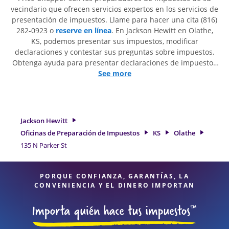
vecindario que ofrecen servicios expertos en los servicios de
presentación de impuestos. Llame para hacer una cita (816)
282-0923 o
reserve en línea
. En Jackson Hewitt en Olathe,
KS, podemos presentar sus impuestos, modificar
declaraciones y contestar sus preguntas sobre impuestos.
Obtenga ayuda para presentar declaraciones de impuestos
simples o situaciones más complejas, como los impuestos
See more
de trabajo por cuenta propia. En Jackson Hewitt, excedimos
en identificar todas las deducciones y créditos elegibles
para obtenerle el reembolso de impuestos más grande. Si
necesita servicios de preparación de impuestos en Olathe,
Jackson Hewitt
KS, la ubicación de Jackson Hewitt en 135 N Parker St es una
Oficinas de Preparación de Impuestos
KS
Olathe
opción excelente. Con nuestros expertos profesionales de
135 N Parker St
impuestos, atención al detalle y diversidad de servicios
financieros, puede estar seguro de que sus impuestos están
en manos expertas.
PORQUE CONFIANZA, GARANTÍAS, LA
CONVENIENCIA Y EL DINERO IMPORTAN