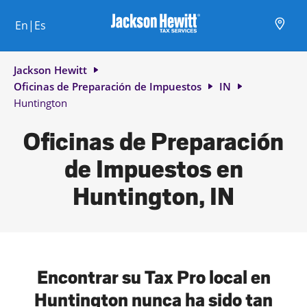
Skip to content
Ciudad, estado/provincia, código postal o ciudad y país
Envíe una búsqueda.
Enlace al sitio web principal
Link Opens in New Tab
Link Opens in New Tab
Link Opens in New Tab
Link Opens in New Tab
Link Opens in New Tab
Link Opens in New Tab
Link Opens in New Tab
En|Es
Return to Nav
Jackson Hewitt
Oficinas de Preparación de Impuestos
IN
Huntington
Oficinas de Preparación
de Impuestos en
Huntington, IN
Encontrar su Tax Pro local en
Huntington nunca ha sido tan