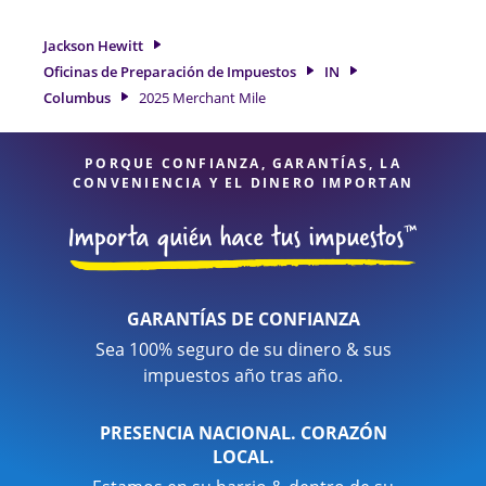
para obtenerle el reembolso de impuestos más grande. Si
necesita servicios de preparación de impuestos en
Jackson Hewitt
Columbus, IN, la ubicación de Jackson Hewitt en 2025
Oficinas de Preparación de Impuestos
IN
Merchant Mile es una opción excelente. Con nuestros
Columbus
2025 Merchant Mile
expertos profesionales de impuestos, atención al detalle y
diversidad de servicios financieros, puede estar seguro de
que sus impuestos están en manos expertas.
PORQUE CONFIANZA, GARANTÍAS, LA
CONVENIENCIA Y EL DINERO IMPORTAN
GARANTÍAS DE CONFIANZA
Sea 100% seguro de su dinero & sus
impuestos año tras año.
PRESENCIA NACIONAL. CORAZÓN
LOCAL.