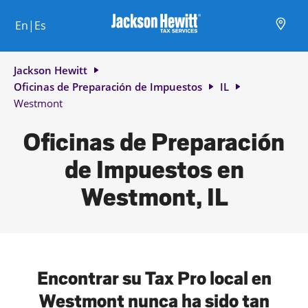
Skip to content
Ciudad, estado/provincia, código postal o ciudad y país
Envíe una búsqueda.
Enlace al sitio web principal
Link Opens in New Tab
Link Opens in New Tab
Link Opens in New Tab
Link Opens in New Tab
Link Opens in New Tab
Link Opens in New Tab
Link Opens in New Tab
En|Es
Return to Nav
Jackson Hewitt
Oficinas de Preparación de Impuestos
IL
Westmont
Oficinas de Preparación
de Impuestos en
Westmont, IL
Encontrar su Tax Pro local en
Westmont nunca ha sido tan