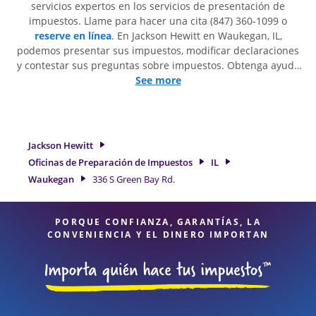
servicios expertos en los servicios de presentación de
impuestos. Llame para hacer una cita (847) 360-1099 o
reserve en línea
. En Jackson Hewitt en Waukegan, IL,
podemos presentar sus impuestos, modificar declaraciones
y contestar sus preguntas sobre impuestos. Obtenga ayuda
para presentar declaraciones de impuestos simples o
See more
situaciones más complejas, como los impuestos de trabajo
por cuenta propia. En Jackson Hewitt, excedimos en
identificar todas las deducciones y créditos elegibles para
obtenerle el reembolso de impuestos más grande. Si
Jackson Hewitt
necesita servicios de preparación de impuestos en
Oficinas de Preparación de Impuestos
IL
Waukegan, IL, la ubicación de Jackson Hewitt en 336 S Green
Waukegan
336 S Green Bay Rd.
Bay Rd. es una opción excelente. Con nuestros expertos
profesionales de impuestos, atención al detalle y diversidad
de servicios financieros, puede estar seguro de que sus
PORQUE CONFIANZA, GARANTÍAS, LA
impuestos están en manos expertas.
CONVENIENCIA Y EL DINERO IMPORTAN