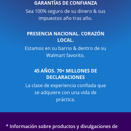
GARANTÍAS DE CONFIANZA
Sea 100% seguro de su dinero & sus
impuestos año tras año.
PRESENCIA NACIONAL. CORAZÓN
LOCAL.
Estamos en su barrio & dentro de su
Walmart favorito.
45 AÑOS. 70+ MILLONES DE
DECLARACIONES
La clase de experiencia confiada que
se adquiere con una vida de
práctica.
* Información sobre productos y divulgaciones de