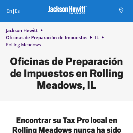
Skip to content
Ciudad, estado/provincia, código postal o ciudad y país
Envíe una búsqueda.
Enlace al sitio web principal
Link Opens in New Tab
Link Opens in New Tab
Link Opens in New Tab
Link Opens in New Tab
Link Opens in New Tab
Link Opens in New Tab
Link Opens in New Tab
En|Es
Return to Nav
Jackson Hewitt
Oficinas de Preparación de Impuestos
IL
Rolling Meadows
Oficinas de Preparación
de Impuestos en Rolling
Meadows, IL
Encontrar su Tax Pro local en
Rolling Meadows nunca ha sido