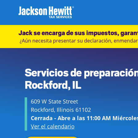
Skip to content
Ciudad, estado/provincia, código postal o ciudad y país
Envíe una búsqueda.
Enlace al sitio web principal
Link Opens in New Tab
Link Opens in New Tab
Link Opens in New Tab
Link Opens in New Tab
Link Opens in New Tab
Link Opens in New Tab
Link Opens in New Tab
Return to Nav
Jackson Hewitt
Jack se encarga de sus impuestos, garan
USD
¿Aún necesita presentar su declaración, enmendarl
Link Opens in New Tab
(779) 207-3889
https://maps.google.com/maps?cid=5824317040458096715
Servicios de preparació
Rockford, IL
609 W State Street
Rockford
,
Illinois
61102
Cerrada
-
Abre a las
11:00 AM
Miércole
Ver el calendario