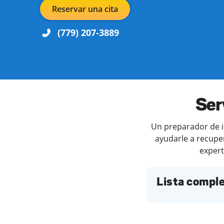
Reservar una cita
(779) 207-3889
Día de la semana
Horari
Ser
Un preparador de im
ayudarle a recuper
expert
Lista comple