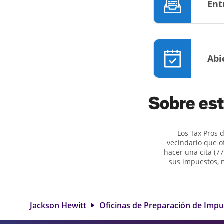
Ent
Abi
Sobre est
Los Tax Pros 
vecindario que o
hacer una cita (7
sus impuestos, 
para presentar d
de trabajo por 
créditos elegib
preparación de im
Jackson Hewitt
Oficinas de Preparación de Imp
opción excelente. 
servicios f