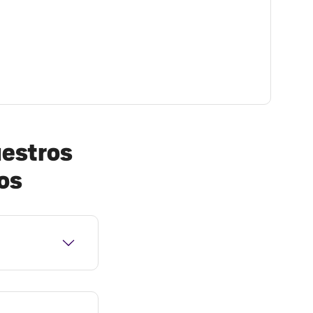
uestros
os