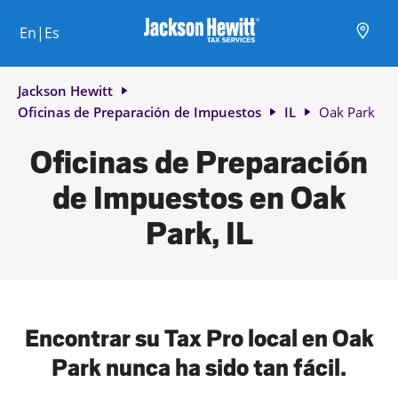
Skip to content
Ciudad, estado/provincia, código postal o ciudad y país
Envíe una búsqueda.
Enlace al sitio web principal
Link Opens in New Tab
Link Opens in New Tab
Link Opens in New Tab
Link Opens in New Tab
Link Opens in New Tab
Link Opens in New Tab
Link Opens in New Tab
En|Es
Return to Nav
Jackson Hewitt
Oficinas de Preparación de Impuestos
IL
Oak Park
Oficinas de Preparación
de Impuestos en Oak
Park, IL
Encontrar su Tax Pro local en Oak
Park nunca ha sido tan fácil.