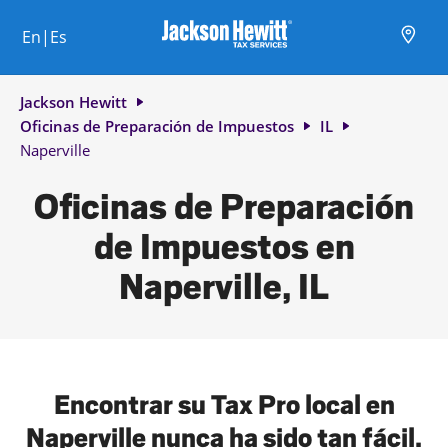
Skip to content
Ciudad, estado/provincia, código postal o ciudad y país
Envíe una búsqueda.
Enlace al sitio web principal
Link Opens in New Tab
Link Opens in New Tab
Link Opens in New Tab
Link Opens in New Tab
Link Opens in New Tab
Link Opens in New Tab
Link Opens in New Tab
En|Es
Return to Nav
Jackson Hewitt
Oficinas de Preparación de Impuestos
IL
Naperville
Oficinas de Preparación
de Impuestos en
Naperville, IL
Encontrar su Tax Pro local en
Naperville nunca ha sido tan fácil.