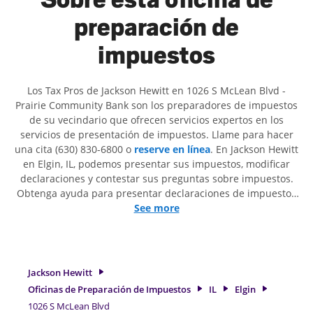
preparación de
impuestos
Los Tax Pros de Jackson Hewitt en 1026 S McLean Blvd -
Prairie Community Bank son ​​los preparadores de impuestos
de su vecindario que ofrecen servicios expertos en los
servicios de presentación de impuestos. Llame para hacer
una cita (630) 830-6800 o
reserve en línea
. En Jackson Hewitt
en Elgin, IL, podemos presentar sus impuestos, modificar
declaraciones y contestar sus preguntas sobre impuestos.
Obtenga ayuda para presentar declaraciones de impuestos
simples o situaciones más complejas, como los impuestos
See more
de trabajo por cuenta propia. En Jackson Hewitt, excedimos
en identificar todas las deducciones y créditos elegibles
para obtenerle el reembolso de impuestos más grande. Si
necesita servicios de preparación de impuestos en Elgin, IL,
Jackson Hewitt
la ubicación de Jackson Hewitt en 1026 S McLean Blvd es
Oficinas de Preparación de Impuestos
IL
Elgin
una opción excelente. Con nuestros expertos profesionales
1026 S McLean Blvd
de impuestos, atención al detalle y diversidad de servicios