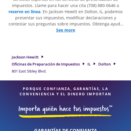
impuestos. Llame para hacer una cita (708) 880-0646 o
reserve en línea
. En Jackson Hewitt en Dolton, IL, podemos
presentar sus impuestos, modificar declaraciones y
contestar sus preguntas sobre impuestos. Obtenga ayuda
para presentar declaraciones de impuestos simples o
See more
situaciones más complejas, como los impuestos de trabajo
por cuenta propia. En Jackson Hewitt, excedimos en
identificar todas las deducciones y créditos elegibles para
obtenerle el reembolso de impuestos más grande. Si
Jackson Hewitt
necesita servicios de preparación de impuestos en Dolton,
Oficinas de Preparación de Impuestos
IL
Dolton
IL, la ubicación de Jackson Hewitt en 801 East Sibley Blvd. es
801 East Sibley Blvd.
una opción excelente. Con nuestros expertos profesionales
de impuestos, atención al detalle y diversidad de servicios
financieros, puede estar seguro de que sus impuestos están
PORQUE CONFIANZA, GARANTÍAS, LA
en manos expertas.
CONVENIENCIA Y EL DINERO IMPORTAN
GARANTÍAS DE CONFIANZA