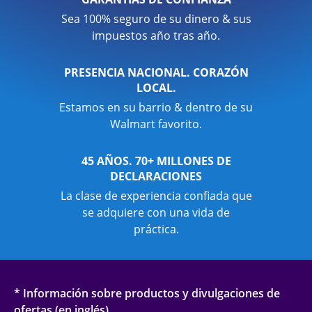
Sea 100% seguro de su dinero & sus
impuestos año tras año.
PRESENCIA NACIONAL. CORAZÓN
LOCAL.
Estamos en su barrio & dentro de su
Walmart favorito.
45 AÑOS. 70+ MILLONES DE
DECLARACIONES
La clase de experiencia confiada que
se adquiere con una vida de
práctica.
* Información sobre productos y divulgaciones de
ofertas (en inglés)