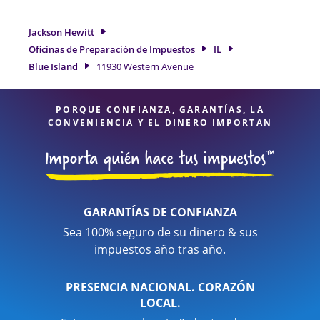
identificar todas las deducciones y créditos elegibles para
obtenerle el reembolso de impuestos más grande. Si
Jackson Hewitt
necesita servicios de preparación de impuestos en Blue
Oficinas de Preparación de Impuestos
IL
Island, IL, la ubicación de Jackson Hewitt en 11930 Western
Blue Island
11930 Western Avenue
Avenue es una opción excelente. Con nuestros expertos
profesionales de impuestos, atención al detalle y diversidad
de servicios financieros, puede estar seguro de que sus
PORQUE CONFIANZA, GARANTÍAS, LA
impuestos están en manos expertas.
CONVENIENCIA Y EL DINERO IMPORTAN
GARANTÍAS DE CONFIANZA
Sea 100% seguro de su dinero & sus
impuestos año tras año.
PRESENCIA NACIONAL. CORAZÓN
LOCAL.