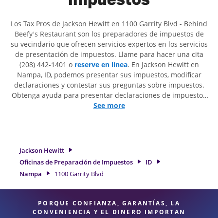
Los Tax Pros de Jackson Hewitt en 1100 Garrity Blvd - Behind
Beefy's Restaurant son ​​los preparadores de impuestos de
su vecindario que ofrecen servicios expertos en los servicios
de presentación de impuestos. Llame para hacer una cita
(208) 442-1401 o
reserve en línea
. En Jackson Hewitt en
Nampa, ID, podemos presentar sus impuestos, modificar
declaraciones y contestar sus preguntas sobre impuestos.
Obtenga ayuda para presentar declaraciones de impuestos
simples o situaciones más complejas, como los impuestos
See more
de trabajo por cuenta propia. En Jackson Hewitt, excedimos
en identificar todas las deducciones y créditos elegibles
para obtenerle el reembolso de impuestos más grande. Si
necesita servicios de preparación de impuestos en Nampa,
Jackson Hewitt
ID, la ubicación de Jackson Hewitt en 1100 Garrity Blvd es
Oficinas de Preparación de Impuestos
ID
una opción excelente. Con nuestros expertos profesionales
Nampa
1100 Garrity Blvd
de impuestos, atención al detalle y diversidad de servicios
financieros, puede estar seguro de que sus impuestos están
en manos expertas.
PORQUE CONFIANZA, GARANTÍAS, LA
CONVENIENCIA Y EL DINERO IMPORTAN