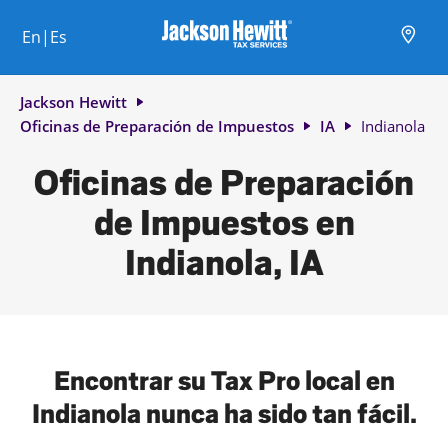
Skip to content
Ciudad, estado/provincia, código postal o ciudad y país
Envíe una búsqueda.
Enlace al sitio web principal
Link Opens in New Tab
Link Opens in New Tab
Link Opens in New Tab
Link Opens in New Tab
Link Opens in New Tab
Link Opens in New Tab
Link Opens in New Tab
En|Es
Return to Nav
Jackson Hewitt
Oficinas de Preparación de Impuestos
IA
Indianola
Oficinas de Preparación
de Impuestos en
Indianola, IA
Encontrar su Tax Pro local en
Indianola nunca ha sido tan fácil.