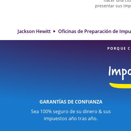
hacer una cit
presentar sus imp
ayuda para pre
impuestos de 
deducciones y cr
servicios de prepa
Jackson Hewitt
Oficinas de Preparación de Imp
S es una opción
diversidad de serv
PORQUE C
GARANTÍAS DE CONFIANZA
Sea 100% seguro de su dinero & sus
impuestos año tras año.