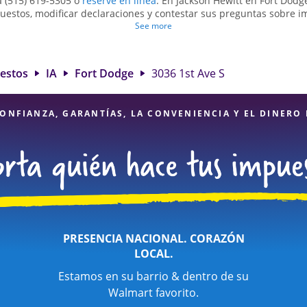
a (515) 619-5305 o
reserve en línea
. En Jackson Hewitt en Fort Dodg
uestos, modificar declaraciones y contestar sus preguntas sobre 
sentar declaraciones de impuestos simples o situaciones más comp
See more
trabajo por cuenta propia. En Jackson Hewitt, excedimos en identif
éditos elegibles para obtenerle el reembolso de impuestos más gr
ración de impuestos en Fort Dodge, IA, la ubicación de Jackson Hew
uestos
IA
Fort Dodge
3036 1st Ave S
 excelente. Con nuestros expertos profesionales de impuestos, atenc
icios financieros, puede estar seguro de que sus impuestos están
ONFIANZA, GARANTÍAS, LA CONVENIENCIA Y EL DINERO
PRESENCIA NACIONAL. CORAZÓN
LOCAL.
Estamos en su barrio & dentro de su
Walmart favorito.