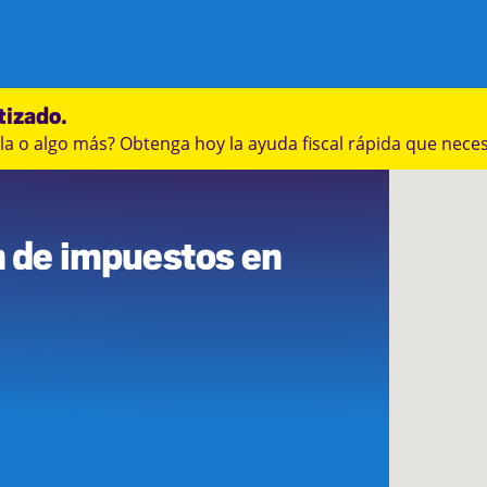
tizado.
a o algo más? Obtenga hoy la ayuda fiscal rápida que neces
8
n de impuestos en