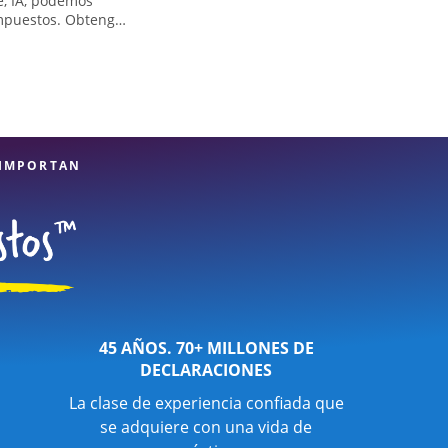
e, IA, podemos
impuestos. Obtenga
lejas, como los
icar todas las
ande. Si necesita
itt en 3036 1st Ave
ión al detalle y
 en manos expertas.
 IMPORTAN
45 AÑOS. 70+ MILLONES DE
DECLARACIONES
La clase de experiencia confiada que
se adquiere con una vida de